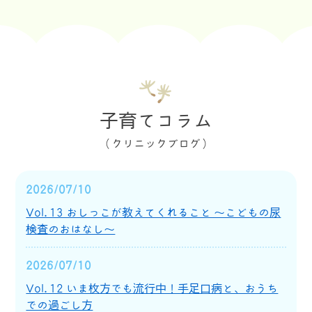
当院では、定期的なお薬の処方や、じっくりご
相談いただきたい症状について、前日までの時
間予約をお受けしています。
発熱、嘔吐、下痢など感染症が疑われる症状に
ついては、当日順番予約にて診療いたします。
お子さまの症状や予約方法について迷われる場
合は、診療時間内にお電話でご相談ください。
子育てコラム
（クリニックブログ）
2026/6/5
【水曜日午後診療のお知らせ】
2026年6月17日（水）より、毎週水曜日の午
2026/07/10
後に、院長の娘である小児科医・卯西 恵理（う
Vol.13 おしっこが教えてくれること 〜こどもの尿
にし えり）が、院長とともに診療を行います。
検査のおはなし〜
卯西恵理医師は、関西医科大学医学部を卒業
2026/07/10
後、関西医科大学附属病院、大阪旭こども病院
で小児科診療の経験を積み、現在は関西医科大
Vol.12 いま枚方でも流行中！手足口病と、おうち
学香里病院 小児科の病院助教として勤務してお
での過ごし方