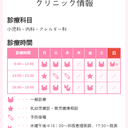
クリニック情報
診療科目
小児科・内科・アレルギー科
診療時間
診療時間
月
火
水
木
金
土
日
9:00
～
12:00
14:00
～
15:30
16:00
～
19:00
一般診療
乳幼児健診・育児健康相談
予防接種
水曜午後は16：00～卯西恵理医師、17:30～院長