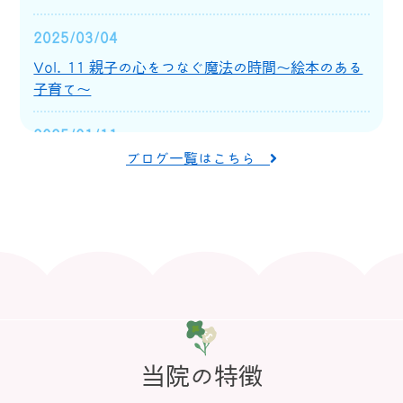
ります。
2025/03/04
水曜日午後は、発熱、咳、腹痛、嘔吐、下痢、
Vol. 11 親子の心をつなぐ魔法の時間〜絵本のある
発疹などの一般診療のほか、予防接種、育児相
子育て〜
談、アレルギー、便秘など、お子さまのことで
気になることがございましたら、どうぞご相談
2025/01/11
ください。
ブログ一覧はこちら
第3回：「おうちでできるインフルエンザ対策」
昭和27年に卯西医院として始まった歩みを、親
子三代で大切に受け継ぎながら、これからも地
2025/01/11
域のお子さまとご家族に寄り添う小児科であり
第2回：「インフルエンザワクチン、1月でも遅くな
続けられるよう努めてまいります。
い理由とは？」 まだ間に合う！ワクチン接種でイン
フルエンザに備える方法
まずは毎週水曜日午後より診療に加わり、今後
も診療体制の充実に向けて少しずつ体制を整え
てまいります。
2025/01/11
Vol.10 インフルエンザからご家族を守るためにー
当院の特徴
2023/12/22
第1回：「2024/2025年のインフルエンザ、どうな