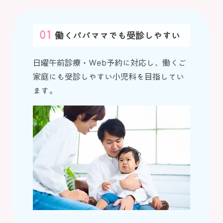
ってるの？」
【提携駐車場のご案内】
この度、当院の左斜め向かいにコインパーキン
グ（エイブルパーキング）ができました。提携
2024/11/14
働くパパママでも受診しやすい
駐車場となりましので、車でお越しの方は、エ
Vol.9「風邪症状の裏に隠れた原因を特定！最新PC
イブルパーキング、市営岡東町駐車場、くるっ
R検査でお子さんの健康をサポート」
とパーク枚方市岡東町をご利用ください。駐車
日曜午前診療・Web予約に対応し、働くご
券または駐車証明書を受付までお持ちくだされ
家庭にも受診しやすい小児科を目指してい
2024/09/13
ば駐車料金（1時間分）をお支払いいたしま
ます。
Vol.8 経鼻インフルエンザワクチン「フルミスト
す。
®」ーインフルエンザからお子さんを守る新しい選
詳しくはこちら ＞＞
択肢ー
2021/2/8
2024/09/06
当院の紹介動画を掲載いたしました。
Vol.7 子どもの成長と心のケア
お子さんを新型コロナウイルスから守る小児科
「うにし小児科」
詳しくはこちら ＞＞
2024/09/03
Vol.6 予防接種は小児科で！育児相談もできるクリ
2020/4/12
ニック選びの大切さ