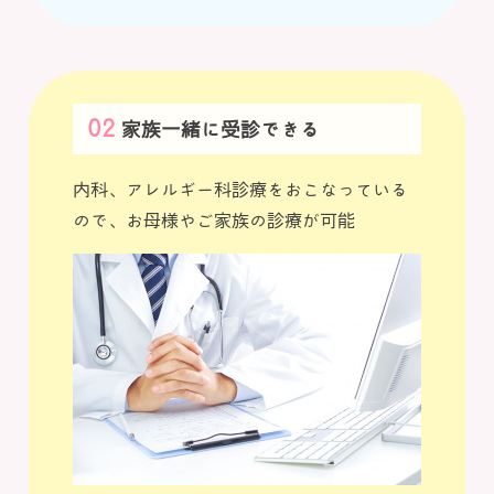
予防接種は月曜、金曜の乳児健診の時間帯（1
4:00-15:30)にも接種可能です。
火曜と水曜の午後（14:00-15:30)の予防接種
外来の時間帯以外にも、自動予約システムから
予防接種がご予約可能になりました。
家族一緒に受診できる
ホームページ上部の
「乳幼児健診・予防接種の
予約はこちらから」
の入り口からお入りいただ
内科、アレルギー科診療をおこなっている
き、予防接種（一般診療内）を選択すると月
ので、お母様やご家族の診療が可能
曜、金曜の乳児健診の時間帯（14:00-15:30)
での接種が予約できます。
（予約できない場合は、診療時間内に代表番号
072-841-2579までお電話をください。）
尚、
付き添いの方を含め、発熱や咳症状のある
方の予防接種外来及び乳児健診外来へのご来院
はお断りしております。
何卒、ご理解とご協力のほどお願い申しあげま
す。